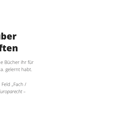
über
ften
e Bücher ihr für
a. gelernt habt.
 Feld „Fach /
Europarecht –