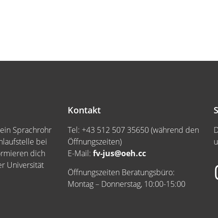
Kontakt
S
dein Sprachrohr
Tel: +43 512 507 35650 (während den
D
laufstelle bei
Öffnungszeiten)
u
ormieren dich
E-Mail:
fv-jus@oeh.cc
 Universität
Öffnungszeiten Beratungsbüro:
Montag – Donnerstag, 10:00-15:00