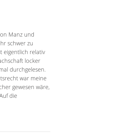
 von Manz und
ehr schwer zu
eigentlich relativ
achschaft locker
imal durchgelesen.
itsrecht war meine
acher gewesen wäre,
Auf die