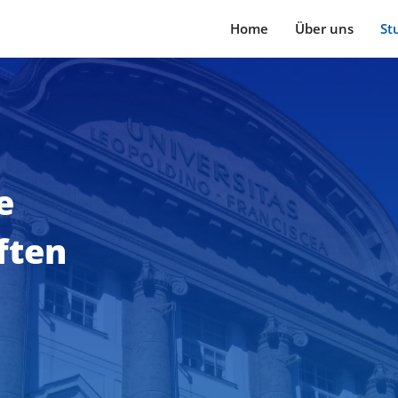
Home
Über uns
St
e
ften