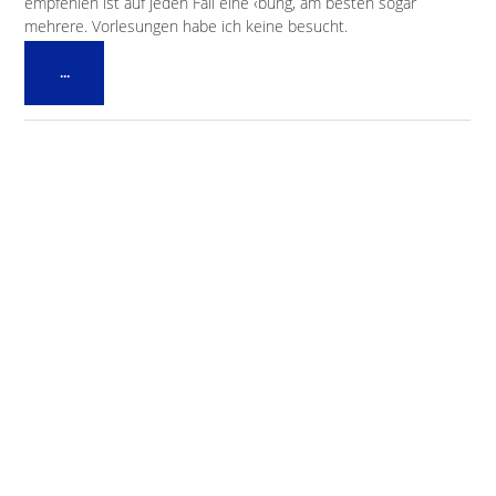
empfehlen ist auf jeden Fall eine ‹bung, am besten sogar
mehrere. Vorlesungen habe ich keine besucht.
Diese
...
Metabox
ein-/ausblenden.