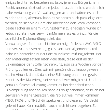
einiges leichter zu bestehen als bspw jene aus Bürgerlichem
Recht, unterschätzt sollte sie jedoch trotzdem nicht werden. Ich
habe Verfassung vor Verwaltung gemacht und würde es auch
wieder so tun, alternativ kann es sicherlich auch parallel gelernt
werden, da sich viele Bereiche überschneiden. Vom Vorhaben
beide Fächer an einem Prüfungstermin zu erledigen, würde ich
jedoch abraten, das verwirrt mMn mehr als es bringt. Für die
schriftliche Diplomprüfung spielt das
Verwaltungsverfahrensrecht eine wichtige Rolle, v.a. AVG, VStG
und VwGVG müssen richtig gut sitzen. Den allgemeinen Teil
habe ich persönlich nur auf die mündliche Prüfung gelernt. Bei
den Materiengesetzen raten viele dazu, diese erst ab der
Bekanntgabe der Stoffeinschränkung, also ca 2 Wochen vor der
Prüfung, zu lernen. Dies wär mir persönlich zu knapp gewesen,
v.a. im Hinblick darauf, dass eine Falllösung ohne eine gewisse
Kenntnis der Materiengesetze nur schwer möglich ist. Und eben
genau auf diese Falllösung kommt es bei der schriftlichen
Diplomprüfung aber an. Ich habe es so gehandhabt, dass ich bei
gewissen Materiengesetzen, die "so gut wie immer kommen"
(TBO, TROG und TNSchG), spekuliert und diese auf Verdacht
gelernt habe. Kann natürlich auch nach hinten losgehen. Zu