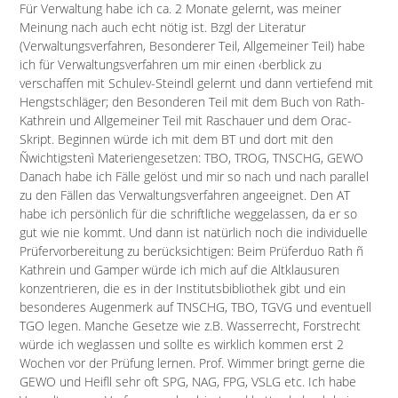
Für Verwaltung habe ich ca. 2 Monate gelernt, was meiner
Meinung nach auch echt nötig ist. Bzgl der Literatur
(Verwaltungsverfahren, Besonderer Teil, Allgemeiner Teil) habe
ich für Verwaltungsverfahren um mir einen ‹berblick zu
verschaffen mit Schulev-Steindl gelernt und dann vertiefend mit
Hengstschläger; den Besonderen Teil mit dem Buch von Rath-
Kathrein und Allgemeiner Teil mit Raschauer und dem Orac-
Skript. Beginnen würde ich mit dem BT und dort mit den
Ñwichtigstenì Materiengesetzen: TBO, TROG, TNSCHG, GEWO
Danach habe ich Fälle gelöst und mir so nach und nach parallel
zu den Fällen das Verwaltungsverfahren angeeignet. Den AT
habe ich persönlich für die schriftliche weggelassen, da er so
gut wie nie kommt. Und dann ist natürlich noch die individuelle
Prüfervorbereitung zu berücksichtigen: Beim Prüferduo Rath ñ
Kathrein und Gamper würde ich mich auf die Altklausuren
konzentrieren, die es in der Institutsbibliothek gibt und ein
besonderes Augenmerk auf TNSCHG, TBO, TGVG und eventuell
TGO legen. Manche Gesetze wie z.B. Wasserrecht, Forstrecht
würde ich weglassen und sollte es wirklich kommen erst 2
Wochen vor der Prüfung lernen. Prof. Wimmer bringt gerne die
GEWO und Heiﬂl sehr oft SPG, NAG, FPG, VSLG etc. Ich habe