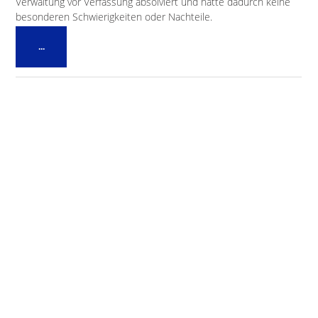
Verwaltung vor Verfassung absolviert und hatte dadurch keine
besonderen Schwierigkeiten oder Nachteile.
Diese
...
Metabox
ein-/ausblenden.