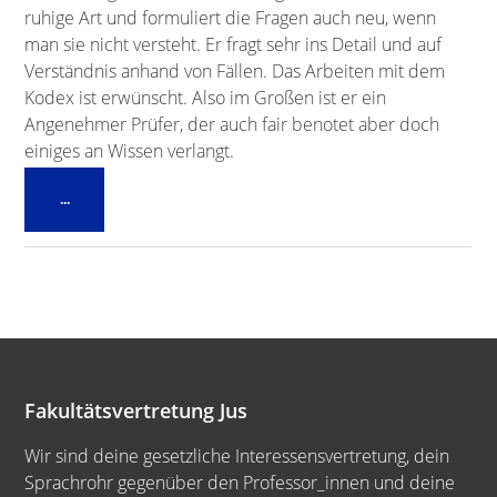
ruhige Art und formuliert die Fragen auch neu, wenn
man sie nicht versteht. Er fragt sehr ins Detail und auf
Verständnis anhand von Fällen. Das Arbeiten mit dem
Kodex ist erwünscht. Also im Großen ist er ein
Angenehmer Prüfer, der auch fair benotet aber doch
einiges an Wissen verlangt.
Diese
...
Metabox
ein-/ausblenden.
Fakultätsvertretung Jus
Wir sind deine gesetzliche Interessensvertretung, dein
Sprachrohr gegenüber den Professor_innen und deine