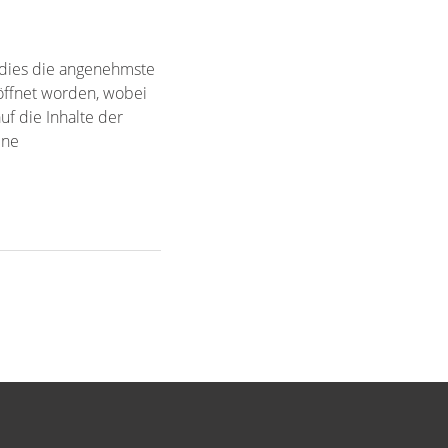
 dies die angenehmste
röffnet worden, wobei
f die Inhalte der
ine