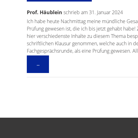
Prof. Häublein
schrieb am
31. Januar 2024
Ich habe heute Nachmittag meine mündliche Gesam
Prüfung gewesen ist, die ich bis jetzt gehabt hab
hier verschiedenste Inhalte zu diesem Thema bespr
schriftlichen Klausur genommen, welche auch in de
Fachgesprächsrunde, als eine Prüfung gewesen. Alle
Diese
...
Metabox
ein-/ausblenden.