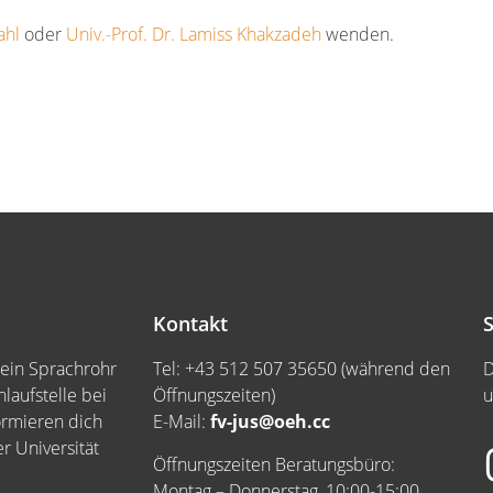
ahl
oder
Univ.-Prof. Dr. Lamiss Khakzadeh
wenden.
Kontakt
S
dein Sprachrohr
Tel: +43 512 507 35650 (während den
D
laufstelle bei
Öffnungszeiten)
u
ormieren dich
E-Mail:
fv-jus@oeh.cc
 Universität
Öffnungszeiten Beratungsbüro:
Montag – Donnerstag, 10:00-15:00