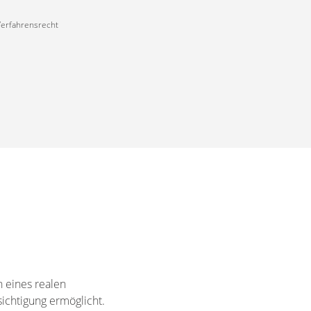
 Verfahrensrecht
 eines realen
ichtigung ermöglicht.