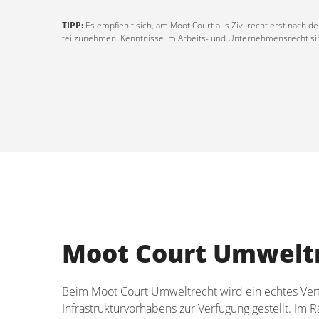
TIPP:
Es empfiehlt sich, am Moot Court aus Zivilrecht erst nach d
teilzunehmen. Kenntnisse im Arbeits- und Unternehmensrecht sind
Moot Court Umwelt
Beim Moot Court Umweltrecht wird ein echtes Verfa
Infrastrukturvorhabens zur Verfügung gestellt. Im